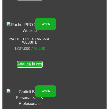
-29%
PACHET PRO-X LANSARE
WEBSITE
1.097,00
€
776,00
€
Adaugă în coș
-28%