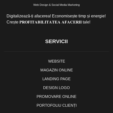
Web Design & Social Media Marketing
Digitalizează-ți afacerea! Economisește timp și energie!
Crește 𝐏𝐑𝐎𝐅𝐈𝐓𝐀𝐁𝐈𝐋𝐈𝐓𝐀𝐓𝐄𝐀 𝐀𝐅𝐀𝐂𝐄𝐑𝐈𝐈 tale!
SERVICII
WEBSITE
MAGAZIN ONLINE
LANDING PAGE
DESIGN LOGO
PROMOVARE ONLINE
PORTOFOLIU CLIENȚI