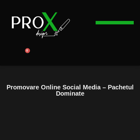
Web Design
Graphic Design
Promovare Online
0
Promovare Online Social Media – Pachetul
Dominate