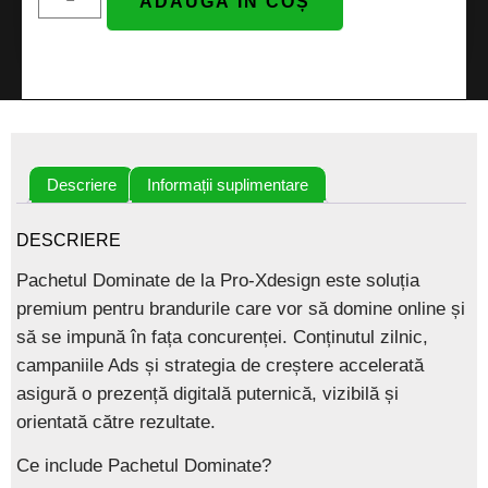
ADAUGĂ ÎN COȘ
Descriere
Informații suplimentare
DESCRIERE
Pachetul
Dominate
de la
Pro-Xdesign
este soluția
premium pentru brandurile care vor să
domine online
și
să se impună în fața concurenței. Conținutul zilnic,
campaniile Ads și strategia de creștere accelerată
asigură o prezență digitală puternică, vizibilă și
orientată către rezultate.
Ce include Pachetul Dominate?