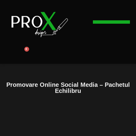
Web Design
Graphic Design
Promovare Online
0
Promovare Online Social Media – Pachetul
Echilibru