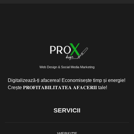
Web Design & Social Media Marketing
Digitalizează-ți afacerea! Economisește timp și energie!
Crește 𝐏𝐑𝐎𝐅𝐈𝐓𝐀𝐁𝐈𝐋𝐈𝐓𝐀𝐓𝐄𝐀 𝐀𝐅𝐀𝐂𝐄𝐑𝐈𝐈 tale!
SERVICII
WEBSITE