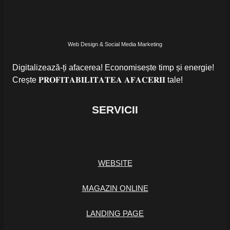
Web Design & Social Media Marketing
Digitalizează-ți afacerea! Economisește timp și energie!
Crește 𝐏𝐑𝐎𝐅𝐈𝐓𝐀𝐁𝐈𝐋𝐈𝐓𝐀𝐓𝐄𝐀 𝐀𝐅𝐀𝐂𝐄𝐑𝐈𝐈 tale!
SERVICII
WEBSITE
MAGAZIN ONLINE
LANDING PAGE