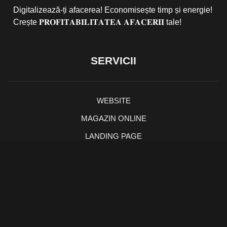
Digitalizează-ți afacerea! Economisește timp și energie!
Crește 𝐏𝐑𝐎𝐅𝐈𝐓𝐀𝐁𝐈𝐋𝐈𝐓𝐀𝐓𝐄𝐀 𝐀𝐅𝐀𝐂𝐄𝐑𝐈𝐈 tale!
SERVICII
WEBSITE
MAGAZIN ONLINE
LANDING PAGE
DESIGN LOGO
PROMOVARE ONLINE
PORTOFOLIU CLIENȚI
SERVICII