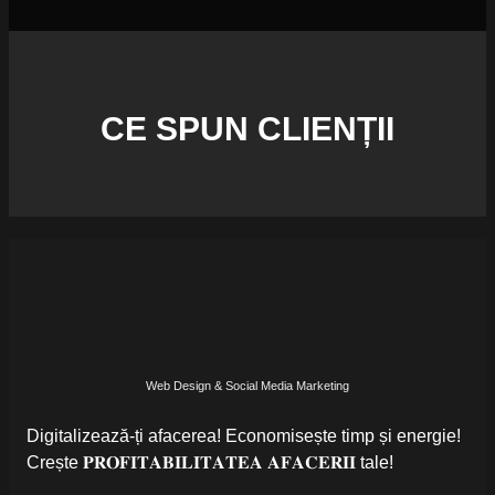
CE SPUN CLIENȚII
Web Design & Social Media Marketing
Digitalizează-ți afacerea! Economisește timp și energie!
Crește 𝐏𝐑𝐎𝐅𝐈𝐓𝐀𝐁𝐈𝐋𝐈𝐓𝐀𝐓𝐄𝐀 𝐀𝐅𝐀𝐂𝐄𝐑𝐈𝐈 tale!