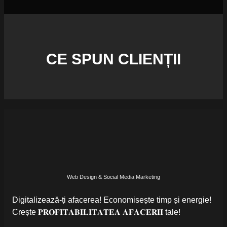
CE SPUN CLIENȚII
Web Design & Social Media Marketing
Digitalizează-ți afacerea! Economisește timp și energie!
Crește 𝐏𝐑𝐎𝐅𝐈𝐓𝐀𝐁𝐈𝐋𝐈𝐓𝐀𝐓𝐄𝐀 𝐀𝐅𝐀𝐂𝐄𝐑𝐈𝐈 tale!