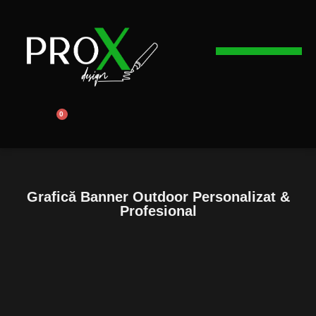
Web Design
Graphic Design
Promovare Online
0
Grafică Banner Outdoor Personalizat &
Profesional