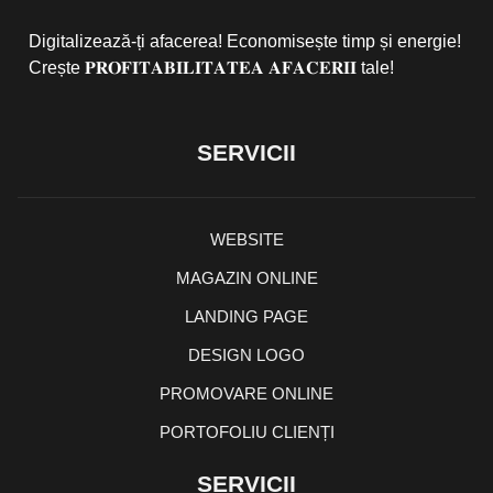
Digitalizează-ți afacerea! Economisește timp și energie!
Crește 𝐏𝐑𝐎𝐅𝐈𝐓𝐀𝐁𝐈𝐋𝐈𝐓𝐀𝐓𝐄𝐀 𝐀𝐅𝐀𝐂𝐄𝐑𝐈𝐈 tale!
SERVICII
WEBSITE
MAGAZIN ONLINE
LANDING PAGE
DESIGN LOGO
PROMOVARE ONLINE
PORTOFOLIU CLIENȚI
SERVICII