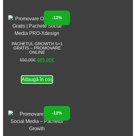
-12%
PACHETUL GROWTH 5+1
GRATIS – PROMOVARE
ONLINE
550,00
€
485,00
€
Adaugă în coș
-12%