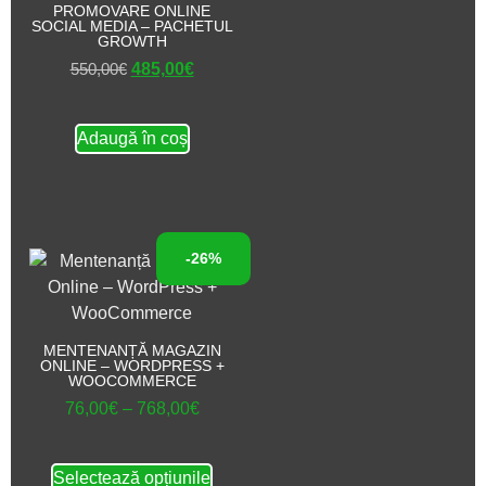
PROMOVARE ONLINE
SOCIAL MEDIA – PACHETUL
GROWTH
550,00
€
485,00
€
Adaugă în coș
-26%
MENTENANȚĂ MAGAZIN
ONLINE – WORDPRESS +
WOOCOMMERCE
76,00
€
–
768,00
€
Selectează opțiunile