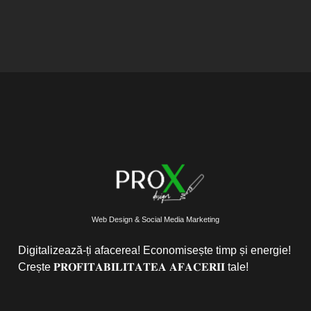
Web Design & Social Media Marketing
Digitalizează-ți afacerea! Economisește timp și energie!
Crește 𝐏𝐑𝐎𝐅𝐈𝐓𝐀𝐁𝐈𝐋𝐈𝐓𝐀𝐓𝐄𝐀 𝐀𝐅𝐀𝐂𝐄𝐑𝐈𝐈 tale!