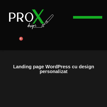
Web Design
Graphic Design
Promovare Online
0
Landing page WordPress cu design
personalizat