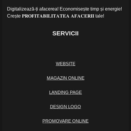
Digitalizează-ți afacerea! Economisește timp și energie!
Crește 𝐏𝐑𝐎𝐅𝐈𝐓𝐀𝐁𝐈𝐋𝐈𝐓𝐀𝐓𝐄𝐀 𝐀𝐅𝐀𝐂𝐄𝐑𝐈𝐈 tale!
SERVICII
WEBSITE
MAGAZIN ONLINE
LANDING PAGE
DESIGN LOGO
PROMOVARE ONLINE