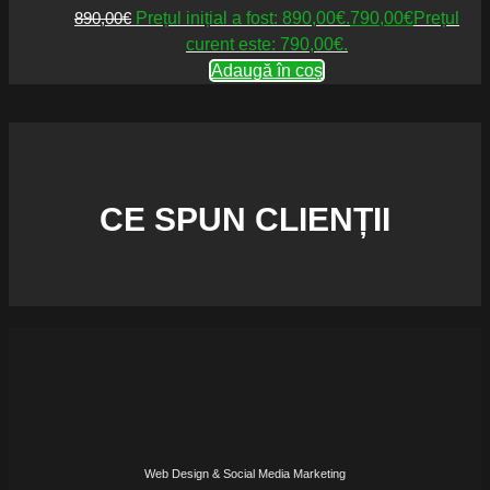
890,00
€
Prețul inițial a fost: 890,00€.
790,00
€
Prețul
curent este: 790,00€.
Adaugă în coș
CE SPUN CLIENȚII
Web Design & Social Media Marketing