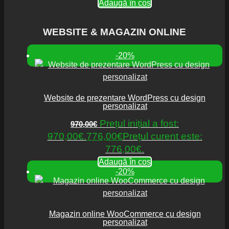
Adaugă în coș
WEBSITE & MAGAZIN ONLINE
-20%
Website de prezentare WordPress cu design
personalizat
Prețul inițial a fost:
970,00
€
970,00€.
776,00
€
Prețul curent este:
776,00€.
Adaugă în coș
-20%
Magazin online WooCommerce cu design
personalizat