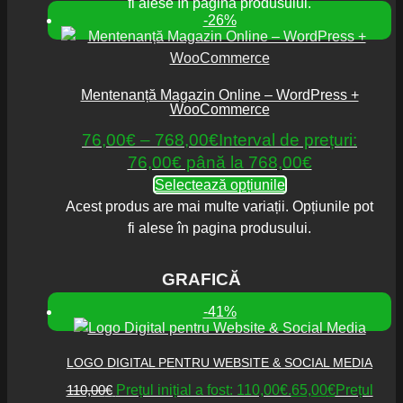
fi alese în pagina produsului.
-26%
Mentenanță Magazin Online – WordPress +
WooCommerce
76,00
€
–
768,00
€
Interval de prețuri:
76,00€ până la 768,00€
Selectează opțiunile
Acest produs are mai multe variații. Opțiunile pot
fi alese în pagina produsului.
GRAFICĂ
-41%
LOGO DIGITAL PENTRU WEBSITE & SOCIAL MEDIA
110,00
€
Prețul inițial a fost: 110,00€.
65,00
€
Prețul