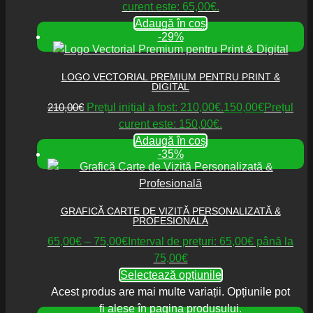
curent este: 65,00€.
Adaugă în coș
-29%
LOGO VECTORIAL PREMIUM PENTRU PRINT &
DIGITAL
210,00
€
Prețul inițial a fost: 210,00€.
150,00
€
Prețul
curent este: 150,00€.
Adaugă în coș
-35%
GRAFICĂ CARTE DE VIZITĂ PERSONALIZATĂ &
PROFESIONALĂ
65,00
€
–
75,00
€
Interval de prețuri: 65,00€ până la
75,00€
Selectează opțiunile
Acest produs are mai multe variații. Opțiunile pot
fi alese în pagina produsului.