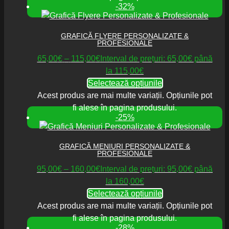
-32%
GRAFICĂ FLYERE PERSONALIZATE &
PROFESIONALE
65,00
€
–
115,00
€
Interval de prețuri: 65,00€ până
la 115,00€
Selectează opțiunile
Acest produs are mai multe variații. Opțiunile pot
fi alese în pagina produsului.
-25%
GRAFICĂ MENIURI PERSONALIZATE &
PROFESIONALE
95,00
€
–
160,00
€
Interval de prețuri: 95,00€ până
la 160,00€
Selectează opțiunile
Acest produs are mai multe variații. Opțiunile pot
fi alese în pagina produsului.
-28%