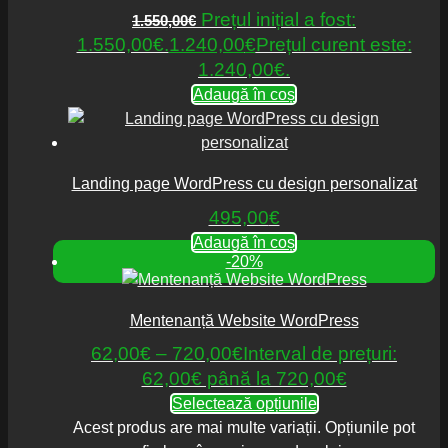
Prețul inițial a fost:
1.550,00
€
1.550,00€.
1.240,00
€
Prețul curent este:
1.240,00€.
Adaugă în coș
Landing page WordPress cu design personalizat
495,00
€
Adaugă în coș
-20%
Mentenanță Website WordPress
62,00
€
–
720,00
€
Interval de prețuri:
62,00€ până la 720,00€
Selectează opțiunile
Acest produs are mai multe variații. Opțiunile pot