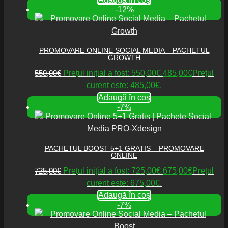
-12%
PROMOVARE ONLINE SOCIAL MEDIA – PACHETUL
GROWTH
550,00
€
Prețul inițial a fost: 550,00€.
485,00
€
Prețul
curent este: 485,00€.
Adaugă în coș
-7%
PACHETUL BOOST 5+1 GRATIS – PROMOVARE
ONLINE
725,00
€
Prețul inițial a fost: 725,00€.
675,00
€
Prețul
curent este: 675,00€.
Adaugă în coș
-7%