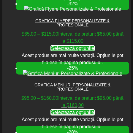
-32%
GRAFICĂ FLYERE PERSONALIZATE &
PROFESIONALE
$
65,00
–
$
115,00
Interval de prețuri: $65,00 până
la $115,00
Selectează opțiunile
Acest produs are mai multe variații. Opțiunile pot
fi alese în pagina produsului.
-25%
GRAFICĂ MENIURI PERSONALIZATE &
PROFESIONALE
$
95,00
–
$
160,00
Interval de prețuri: $95,00 până
la $160,00
Selectează opțiunile
Acest produs are mai multe variații. Opțiunile pot
fi alese în pagina produsului.
-28%