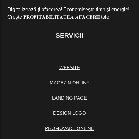
Digitalizează-ți afacerea! Economisește timp și energie!
Crește 𝐏𝐑𝐎𝐅𝐈𝐓𝐀𝐁𝐈𝐋𝐈𝐓𝐀𝐓𝐄𝐀 𝐀𝐅𝐀𝐂𝐄𝐑𝐈𝐈 tale!
SERVICII
WEBSITE
MAGAZIN ONLINE
LANDING PAGE
DESIGN LOGO
PROMOVARE ONLINE