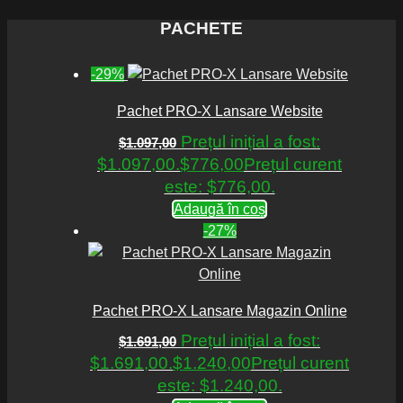
PACHETE
-29%
Pachet PRO-X Lansare Website
Prețul inițial a fost:
$
1.097,00
$1.097,00.
$
776,00
Prețul curent
este: $776,00.
Adaugă în coș
-27%
Pachet PRO-X Lansare Magazin Online
Prețul inițial a fost:
$
1.691,00
$1.691,00.
$
1.240,00
Prețul curent
este: $1.240,00.