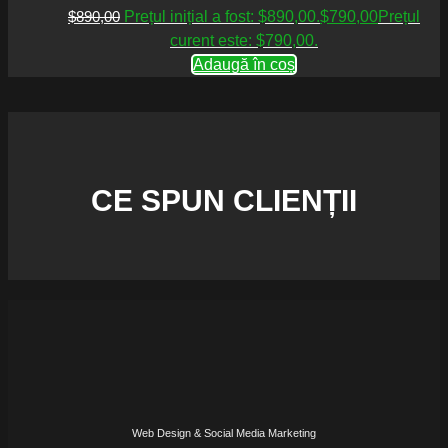
$
890,00
Prețul inițial a fost: $890,00.
$
790,00
Prețul
curent este: $790,00.
Adaugă în coș
CE SPUN CLIENȚII
Web Design & Social Media Marketing