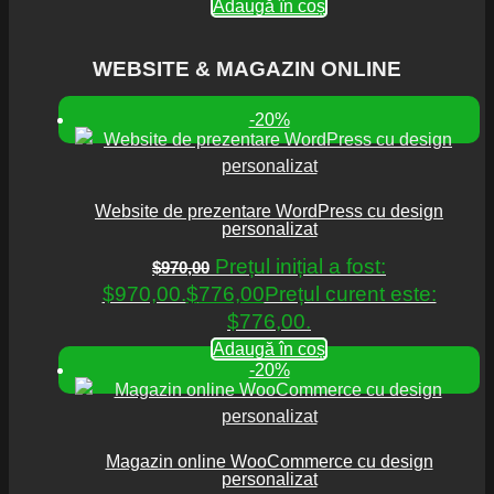
Adaugă în coș
WEBSITE & MAGAZIN ONLINE
-20%
Website de prezentare WordPress cu design
personalizat
Prețul inițial a fost:
$
970,00
$970,00.
$
776,00
Prețul curent este:
$776,00.
Adaugă în coș
-20%
Magazin online WooCommerce cu design
personalizat