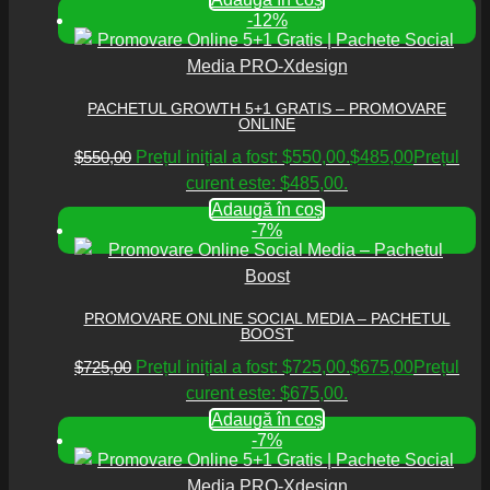
-12%
PACHETUL GROWTH 5+1 GRATIS – PROMOVARE
ONLINE
$
550,00
Prețul inițial a fost: $550,00.
$
485,00
Prețul
curent este: $485,00.
Adaugă în coș
-7%
PROMOVARE ONLINE SOCIAL MEDIA – PACHETUL
BOOST
$
725,00
Prețul inițial a fost: $725,00.
$
675,00
Prețul
curent este: $675,00.
Adaugă în coș
-7%