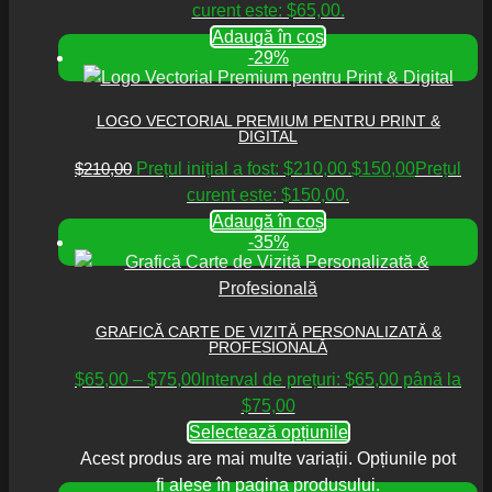
curent este: $65,00.
Adaugă în coș
-29%
LOGO VECTORIAL PREMIUM PENTRU PRINT &
DIGITAL
$
210,00
Prețul inițial a fost: $210,00.
$
150,00
Prețul
curent este: $150,00.
Adaugă în coș
-35%
GRAFICĂ CARTE DE VIZITĂ PERSONALIZATĂ &
PROFESIONALĂ
$
65,00
–
$
75,00
Interval de prețuri: $65,00 până la
$75,00
Selectează opțiunile
Acest produs are mai multe variații. Opțiunile pot
fi alese în pagina produsului.