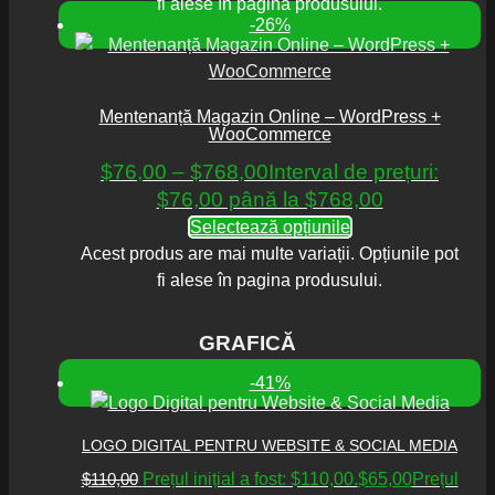
fi alese în pagina produsului.
-26%
Mentenanță Magazin Online – WordPress +
WooCommerce
$
76,00
–
$
768,00
Interval de prețuri:
$76,00 până la $768,00
Selectează opțiunile
Acest produs are mai multe variații. Opțiunile pot
fi alese în pagina produsului.
GRAFICĂ
-41%
LOGO DIGITAL PENTRU WEBSITE & SOCIAL MEDIA
$
110,00
Prețul inițial a fost: $110,00.
$
65,00
Prețul