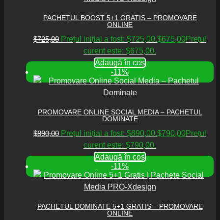
PACHETUL BOOST 5+1 GRATIS – PROMOVARE
ONLINE
$
725,00
Prețul inițial a fost: $725,00.
$
675,00
Prețul
curent este: $675,00.
Adaugă în coș
-11%
PROMOVARE ONLINE SOCIAL MEDIA – PACHETUL
DOMINATE
$
890,00
Prețul inițial a fost: $890,00.
$
790,00
Prețul
curent este: $790,00.
Adaugă în coș
-11%
PACHETUL DOMINATE 5+1 GRATIS – PROMOVARE
ONLINE