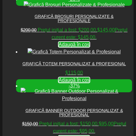
GRAFICĂ BROȘURI PERSONALIZATE &
PROFESIONALE
$
200,00
Prețul inițial a fost: $200,00.
$
145,00
Prețul
curent este: $145,00.
Adaugă în coș
GRAFICĂ TOTEM PERSONALIZAT & PROFESIONAL
$
115,00
Adaugă în coș
-37%
GRAFICĂ BANNER OUTDOOR PERSONALIZAT &
PROFESIONAL
$
150,00
Prețul inițial a fost: $150,00.
$
95,00
Prețul
curent este: $95,00.