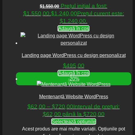
Prețul inițial a fost:
$
1.550,00
$1.550,00.
$
1.240,00
Prețul curent este:
$1.240,00.
Adaugă în coș
Landing page WordPress cu design personalizat
$
495,00
Adaugă în coș
-20%
Mentenanță Website WordPress
$
62,00
–
$
720,00
Interval de prețuri:
$62,00 până la $720,00
Selectează opțiunile
Acest produs are mai multe variații. Opțiunile pot