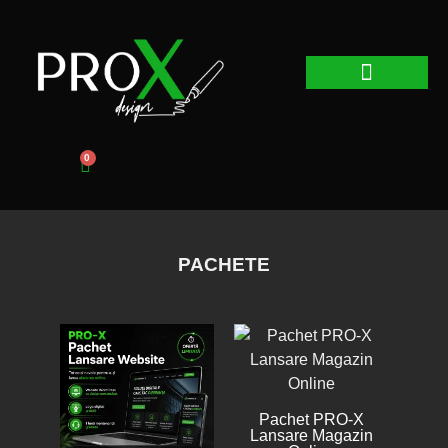
Web Design
Graphic Design
Promovare Online
0
PACHETE
Pachet PRO-X
Lansare Magazin