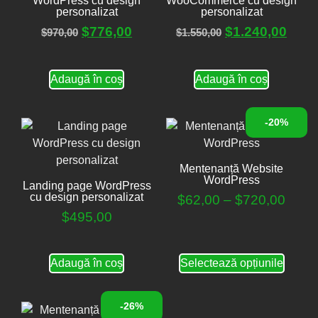
WordPress cu design
WooCommerce cu design
personalizat
personalizat
$
776,00
$
1.240,00
$
970,00
$
1.550,00
Adaugă în coș
Adaugă în coș
-20%
Mentenanță Website
WordPress
Landing page WordPress
cu design personalizat
$
62,00
–
$
720,00
$
495,00
Adaugă în coș
Selectează opțiunile
-26%