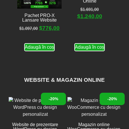
Online
$
1.691,00
Pachet PRO-X
$
1.240,00
Lansare Website
$
776,00
$
1.097,00
Adaugă în coș
Adaugă în coș
WEBSITE & MAGAZIN ONLINE
-20%
-20%
Website de prezentare
Magazin online