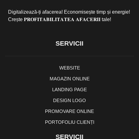
Digitalizează-ți afacerea! Economisește timp și energie!
Crește 𝐏𝐑𝐎𝐅𝐈𝐓𝐀𝐁𝐈𝐋𝐈𝐓𝐀𝐓𝐄𝐀 𝐀𝐅𝐀𝐂𝐄𝐑𝐈𝐈 tale!
SERVICII
WEBSITE
MAGAZIN ONLINE
LANDING PAGE
DESIGN LOGO
PROMOVARE ONLINE
PORTOFOLIU CLIENȚI
SERVICII