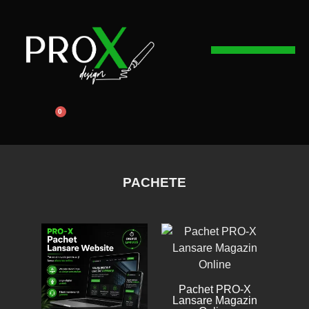
Web Design
Graphic Design
Promovare Online
0
PACHETE
Pachet PRO-X
Lansare Magazin