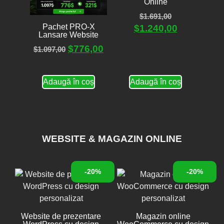
Online
$
1.691,00
Pachet PRO-X
$
1.240,00
Lansare Website
$
776,00
$
1.097,00
Adaugă în coș
Adaugă în coș
WEBSITE & MAGAZIN ONLINE
-20%
-20%
Website de prezentare
Magazin online