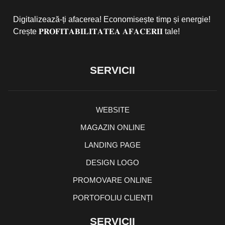
Digitalizează-ți afacerea! Economisește timp și energie!
Crește 𝐏𝐑𝐎𝐅𝐈𝐓𝐀𝐁𝐈𝐋𝐈𝐓𝐀𝐓𝐄𝐀 𝐀𝐅𝐀𝐂𝐄𝐑𝐈𝐈 tale!
SERVICII
WEBSITE
MAGAZIN ONLINE
LANDING PAGE
DESIGN LOGO
PROMOVARE ONLINE
PORTOFOLIU CLIENȚI
SERVICII