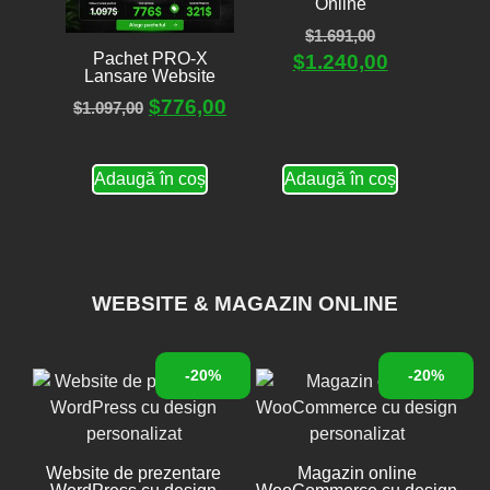
Online
$
1.691,00
Pachet PRO-X
$
1.240,00
Lansare Website
$
776,00
$
1.097,00
Adaugă în coș
Adaugă în coș
WEBSITE & MAGAZIN ONLINE
-20%
-20%
Website de prezentare
Magazin online