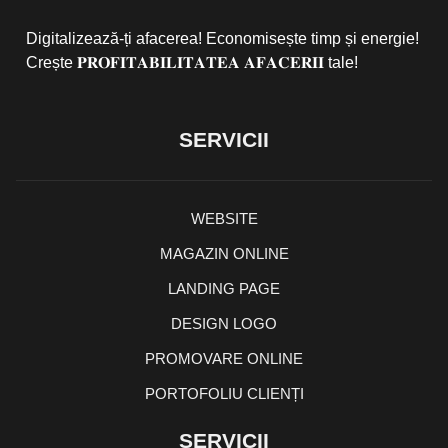
Digitalizează-ți afacerea! Economisește timp și energie!
Crește 𝐏𝐑𝐎𝐅𝐈𝐓𝐀𝐁𝐈𝐋𝐈𝐓𝐀𝐓𝐄𝐀 𝐀𝐅𝐀𝐂𝐄𝐑𝐈𝐈 tale!
SERVICII
WEBSITE
MAGAZIN ONLINE
LANDING PAGE
DESIGN LOGO
PROMOVARE ONLINE
PORTOFOLIU CLIENȚI
SERVICII