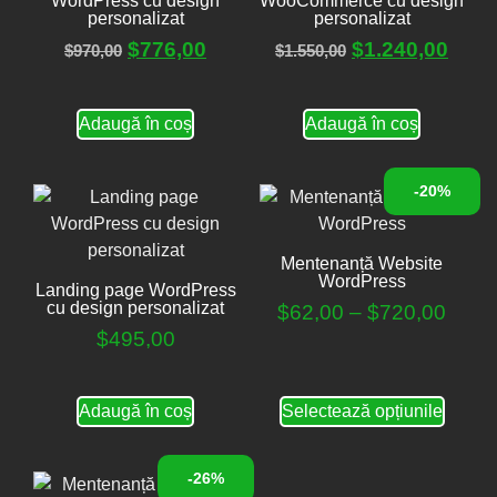
WordPress cu design
WooCommerce cu design
personalizat
personalizat
$
776,00
$
1.240,00
$
970,00
$
1.550,00
Adaugă în coș
Adaugă în coș
-20%
Mentenanță Website
WordPress
Landing page WordPress
cu design personalizat
$
62,00
–
$
720,00
$
495,00
Adaugă în coș
Selectează opțiunile
-26%