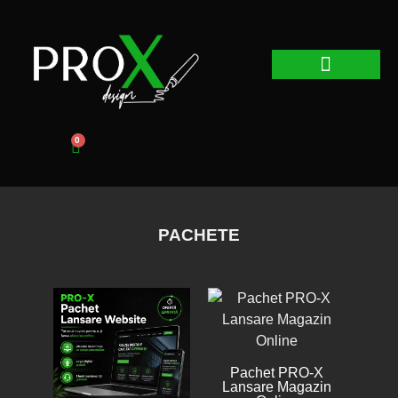
Web Design
Graphic Design
Promovare Online
0
PACHETE
Pachet PRO-X
Lansare Magazin