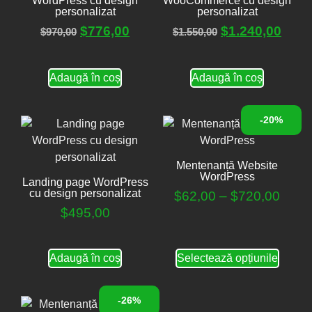
WordPress cu design
WooCommerce cu design
personalizat
personalizat
$
776,00
$
1.240,00
$
970,00
$
1.550,00
Adaugă în coș
Adaugă în coș
-20%
Mentenanță Website
WordPress
Landing page WordPress
cu design personalizat
$
62,00
–
$
720,00
$
495,00
Adaugă în coș
Selectează opțiunile
-26%