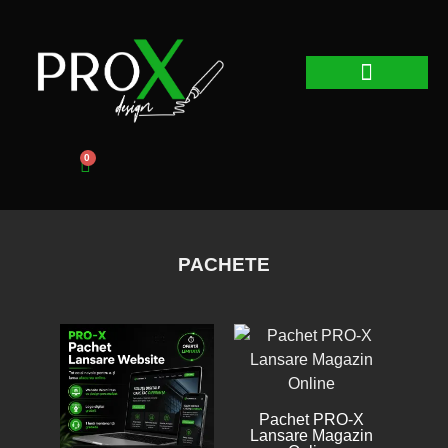
Web Design
Graphic Design
Promovare Online
0
PACHETE
Pachet PRO-X
Lansare Magazin