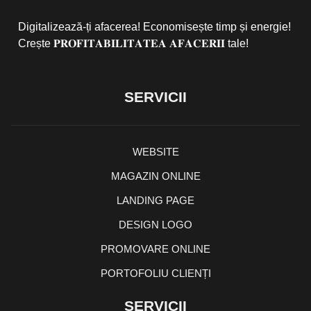
Digitalizează-ți afacerea! Economisește timp și energie!
Crește 𝐏𝐑𝐎𝐅𝐈𝐓𝐀𝐁𝐈𝐋𝐈𝐓𝐀𝐓𝐄𝐀 𝐀𝐅𝐀𝐂𝐄𝐑𝐈𝐈 tale!
SERVICII
WEBSITE
MAGAZIN ONLINE
LANDING PAGE
DESIGN LOGO
PROMOVARE ONLINE
PORTOFOLIU CLIENȚI
SERVICII