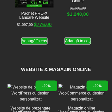
Online
$
1.691,00
Pachet PRO-X
$
1.240,00
Lansare Website
$
776,00
$
1.097,00
Adaugă în coș
Adaugă în coș
WEBSITE & MAGAZIN ONLINE
-20%
-20%
Website de prezentare
Magazin online