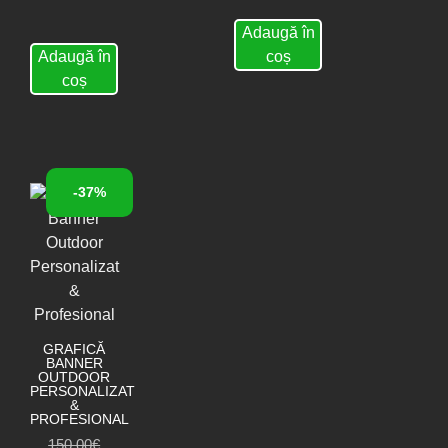
Adaugă în
Adaugă în
coș
coș
-37%
GRAFICĂ
BANNER
OUTDOOR
PERSONALIZAT
&
PROFESIONAL
150,00
€