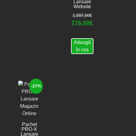
Lansare
Website
1.097,00
€
776,00
€
Adaugă
în coș
-27%
Pachet
PRO-X
Lansare