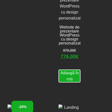
Website de
prezentare
WordPress
cu design
personalizat
970,00
€
776,00
€
Adaugă în
coș
-20%