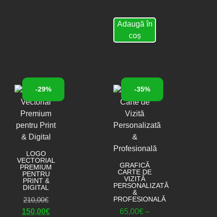
Adaugă în
coș
-29%
-35%
LOGO
VECTORIAL
GRAFICĂ
PREMIUM
CARTE DE
PENTRU
VIZITĂ
PRINT &
PERSONALIZATĂ
DIGITAL
&
PROFESIONALĂ
210,00
€
150,00
€
65,00
€
–