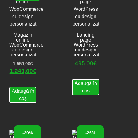
Magazin
Landing
online
page
WooCommerce
WordPress
cu design
cu design
personalizat
personalizat
495,00
€
1.550,00
€
1.240,00
€
Adaugă în
coș
Adaugă în
coș
-20%
-26%