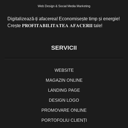
Web Design & Social Media Marketing
Digitalizează-ți afacerea! Economisește timp și energie!
Crește 𝐏𝐑𝐎𝐅𝐈𝐓𝐀𝐁𝐈𝐋𝐈𝐓𝐀𝐓𝐄𝐀 𝐀𝐅𝐀𝐂𝐄𝐑𝐈𝐈 tale!
SERVICII
WEBSITE
MAGAZIN ONLINE
LANDING PAGE
DESIGN LOGO
PROMOVARE ONLINE
PORTOFOLIU CLIENȚI