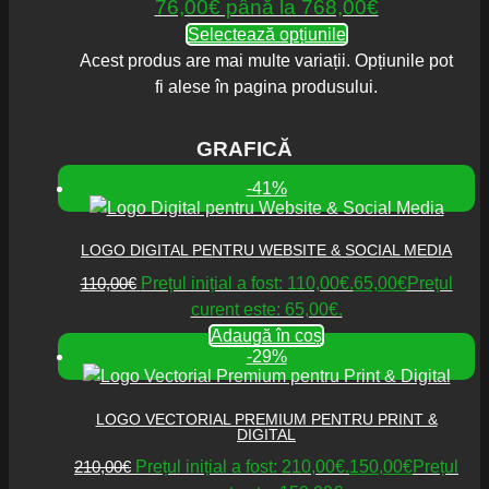
76,00€ până la 768,00€
Selectează opțiunile
Acest produs are mai multe variații. Opțiunile pot
fi alese în pagina produsului.
GRAFICĂ
-41%
LOGO DIGITAL PENTRU WEBSITE & SOCIAL MEDIA
110,00
€
Prețul inițial a fost: 110,00€.
65,00
€
Prețul
curent este: 65,00€.
Adaugă în coș
-29%
LOGO VECTORIAL PREMIUM PENTRU PRINT &
DIGITAL
210,00
€
Prețul inițial a fost: 210,00€.
150,00
€
Prețul