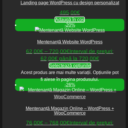
Landing page WordPress cu design personalizat
495,00
€
Adaugă în coș
-20%
Mentenanță Website WordPress
62,00
€
–
720,00
€
Interval de prețuri:
62,00€ până la 720,00€
Selectează opțiunile
Acest produs are mai multe variații. Opțiunile pot
fi alese în pagina produsului.
-26%
Mentenanță Magazin Online – WordPress +
WooCommerce
76,00
€
–
768,00
€
Interval de prețuri: