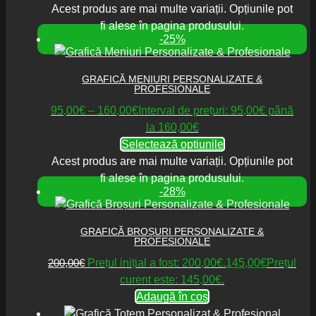
Acest produs are mai multe variații. Opțiunile pot
fi alese în pagina produsului.
-25%
GRAFICĂ MENIURI PERSONALIZATE &
PROFESIONALE
95,00
€
–
160,00
€
Interval de prețuri: 95,00€ până
la 160,00€
Selectează opțiunile
Acest produs are mai multe variații. Opțiunile pot
fi alese în pagina produsului.
-28%
GRAFICĂ BROȘURI PERSONALIZATE &
PROFESIONALE
200,00
€
Prețul inițial a fost: 200,00€.
145,00
€
Prețul
curent este: 145,00€.
Adaugă în coș