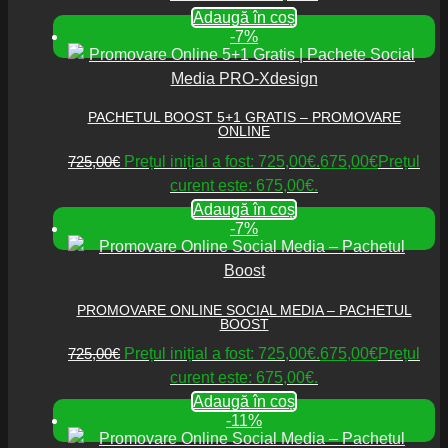
Adaugă în coș
-7%
PACHETUL BOOST 5+1 GRATIS – PROMOVARE
ONLINE
725,00
€
Prețul inițial a fost: 725,00€.
675,00
€
Prețul
curent este: 675,00€.
Adaugă în coș
-7%
PROMOVARE ONLINE SOCIAL MEDIA – PACHETUL
BOOST
725,00
€
Prețul inițial a fost: 725,00€.
675,00
€
Prețul
curent este: 675,00€.
Adaugă în coș
-11%