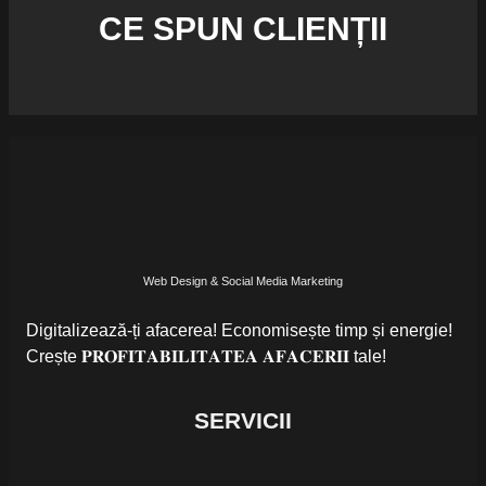
CE SPUN CLIENȚII
Web Design & Social Media Marketing
Digitalizează-ți afacerea! Economisește timp și energie!
Crește 𝐏𝐑𝐎𝐅𝐈𝐓𝐀𝐁𝐈𝐋𝐈𝐓𝐀𝐓𝐄𝐀 𝐀𝐅𝐀𝐂𝐄𝐑𝐈𝐈 tale!
SERVICII