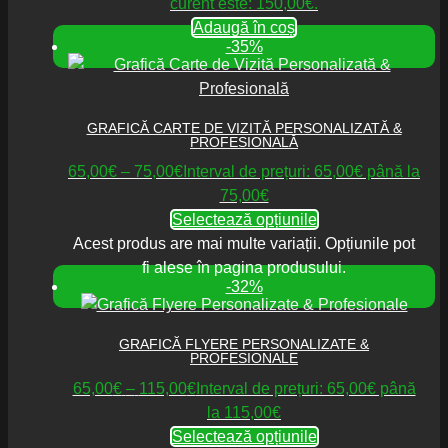
curent este: 150,00€.
Adaugă în coș
-35%
GRAFICĂ CARTE DE VIZITĂ PERSONALIZATĂ &
PROFESIONALĂ
65,00
€
–
75,00
€
Interval de prețuri: 65,00€ până la
75,00€
Selectează opțiunile
Acest produs are mai multe variații. Opțiunile pot
fi alese în pagina produsului.
-32%
GRAFICĂ FLYERE PERSONALIZATE &
PROFESIONALE
65,00
€
–
115,00
€
Interval de prețuri: 65,00€ până
la 115,00€
Selectează opțiunile