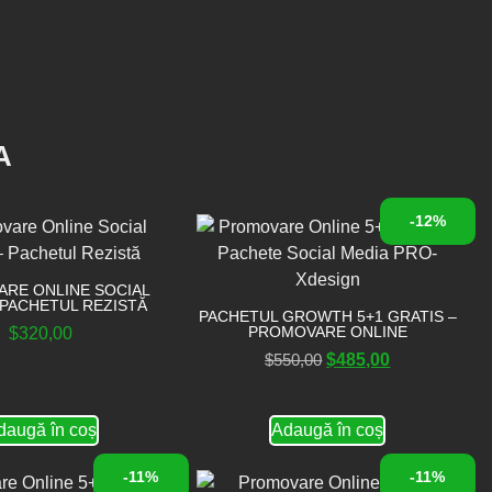
A
-12%
RE ONLINE SOCIAL
 PACHETUL REZISTĂ
PACHETUL GROWTH 5+1 GRATIS –
PROMOVARE ONLINE
$
320,00
$
550,00
$
485,00
daugă în coș
Adaugă în coș
-11%
-11%