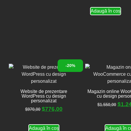
Adaugă în coș
-20%
Website de prezentare
Magazin online Wo
WordPress cu design
cu design person
personalizat
$
1.2
$
1.550,00
$
776,00
$
970,00
Adaugă în coș
Adaugă în c