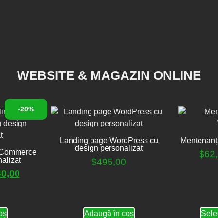
WEBSITE & MAGAZIN ONLINE
-20%
Landing page WordPress cu
Mentenanț
design personalizat
oCommerce
$
62
alizat
$
495,00
40,00
oș
Adaugă în coș
Sele