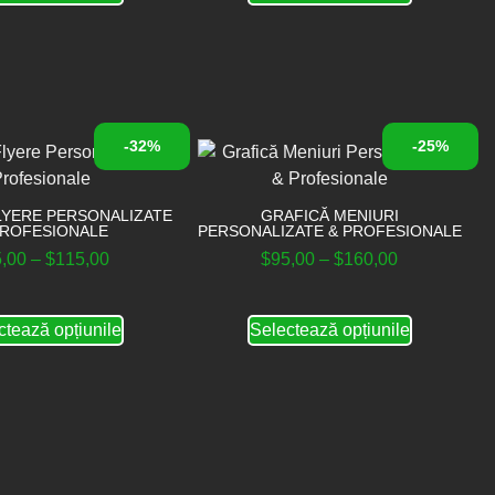
-32%
-25%
LYERE PERSONALIZATE
GRAFICĂ MENIURI
PROFESIONALE
PERSONALIZATE & PROFESIONALE
5,00
–
$
115,00
$
95,00
–
$
160,00
ctează opțiunile
Selectează opțiunile