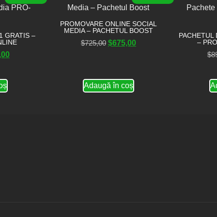
PROMOVARE ONLINE SOCIAL
MEDIA – PACHETUL BOOST
 GRATIS –
PACHETUL 
LINE
– PR
$
725,00
$
675,00
,00
$
8
oș
Adaugă în coș
A