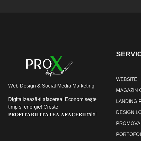
SERVIC
WEBSITE
Web Design & Social Media Marketing
MAGAZIN 
Digitalizează-ți afacerea! Economisește
LANDING 
timp și energie! Crește
DESIGN L
𝐏𝐑𝐎𝐅𝐈𝐓𝐀𝐁𝐈𝐋𝐈𝐓𝐀𝐓𝐄𝐀 𝐀𝐅𝐀𝐂𝐄𝐑𝐈𝐈 tale!
PROMOVAR
PORTOFOL