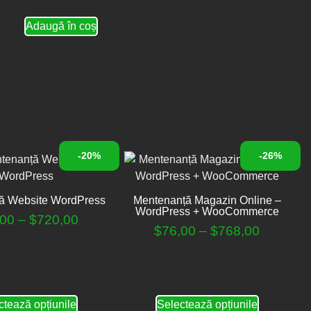
Adaugă în coș
-20%
-26%
ă Website WordPress
Mentenanță Magazin Online –
WordPress + WooCommerce
,00
–
$
720,00
$
76,00
–
$
768,00
ctează opțiunile
Selectează opțiunile