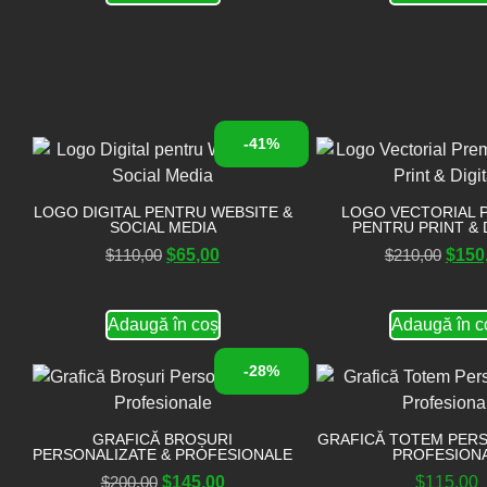
-41%
LOGO DIGITAL PENTRU WEBSITE &
LOGO VECTORIAL 
SOCIAL MEDIA
PENTRU PRINT & 
$
110,00
$
65,00
$
210,00
$
150
Adaugă în coș
Adaugă în c
-28%
GRAFICĂ BROȘURI
GRAFICĂ TOTEM PERS
PERSONALIZATE & PROFESIONALE
PROFESION
$
200,00
$
145,00
$
115,00