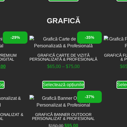
GRAFICĂ
-29%
-35%
PREMIUM
GRAFICĂ CARTE DE VIZITĂ
GRAFICĂ F
DIGITAL
PERSONALIZATĂ & PROFESIONALĂ
& 
,00
$
65,00
–
$
75,00
$
6
oș
Selectează opțiunile
Sele
-37%
ONALIZAT &
GRAFICĂ BANNER OUTDOOR
AL
PERSONALIZAT & PROFESIONAL
$
150,00
$
95,00