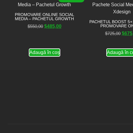
PROMOVARE ONLINE SOCIAL
MEDIA – PACHETUL GROWTH
PACHETUL BOOST 5+1
PROMOVARE ON
$
550,00
$
485,00
$
725,00
$
675
Adaugă în coș
Adaugă în c