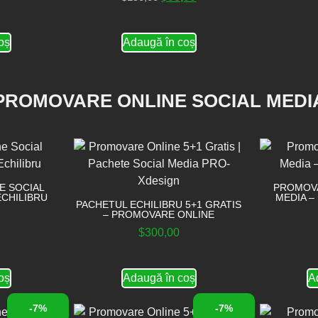
oș
Adaugă în coș
PROMOVARE ONLINE SOCIAL MEDI
E SOCIAL
PROMOVA
ECHILIBRU
MEDIA –
PACHETUL ECHILIBRU 5+1 GRATIS
– PROMOVARE ONLINE
$
300,00
oș
Adaugă în coș
A
-7%
-7%