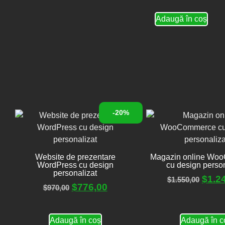
Adaugă în coș
-20%
Website de prezentare
Magazin online Wo
WordPress cu design
cu design person
personalizat
$
1.2
$
1.550,00
$
776,00
$
970,00
Adaugă în coș
Adaugă în c