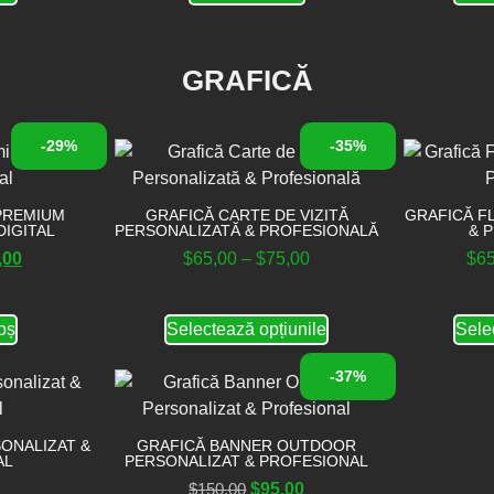
GRAFICĂ
-29%
-35%
PREMIUM
GRAFICĂ CARTE DE VIZITĂ
GRAFICĂ F
DIGITAL
PERSONALIZATĂ & PROFESIONALĂ
& 
,00
$
65,00
–
$
75,00
$
6
oș
Selectează opțiunile
Sele
-37%
ONALIZAT &
GRAFICĂ BANNER OUTDOOR
AL
PERSONALIZAT & PROFESIONAL
$
150,00
$
95,00