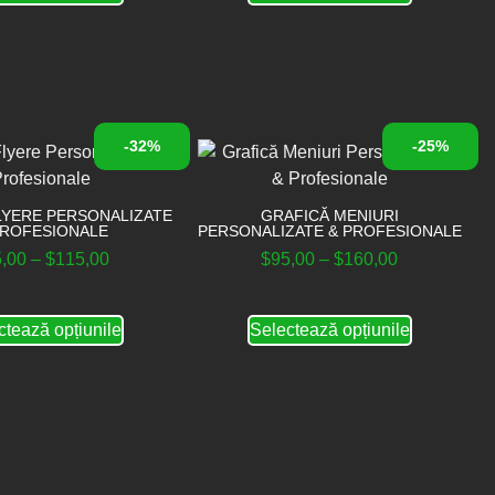
-32%
-25%
LYERE PERSONALIZATE
GRAFICĂ MENIURI
PROFESIONALE
PERSONALIZATE & PROFESIONALE
5,00
–
$
115,00
$
95,00
–
$
160,00
ctează opțiunile
Selectează opțiunile