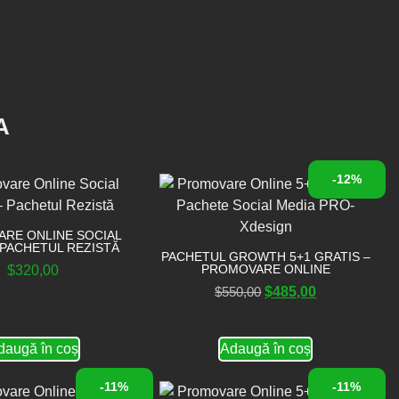
A
-12%
RE ONLINE SOCIAL
 PACHETUL REZISTĂ
PACHETUL GROWTH 5+1 GRATIS –
PROMOVARE ONLINE
$
320,00
$
550,00
$
485,00
daugă în coș
Adaugă în coș
-11%
-11%