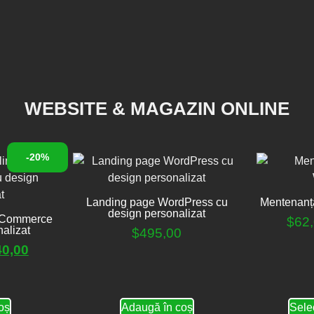
WEBSITE & MAGAZIN ONLINE
-20%
Landing page WordPress cu
Mentenanț
design personalizat
oCommerce
$
62
alizat
$
495,00
40,00
oș
Adaugă în coș
Sele