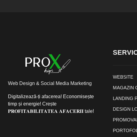
SERVIC
WEBSITE
Web Design & Social Media Marketing
MAGAZIN 
Digitalizează-ți afacerea! Economisește
LANDING 
timp și energie! Crește
DESIGN L
𝐏𝐑𝐎𝐅𝐈𝐓𝐀𝐁𝐈𝐋𝐈𝐓𝐀𝐓𝐄𝐀 𝐀𝐅𝐀𝐂𝐄𝐑𝐈𝐈 tale!
PROMOVAR
PORTOFOL