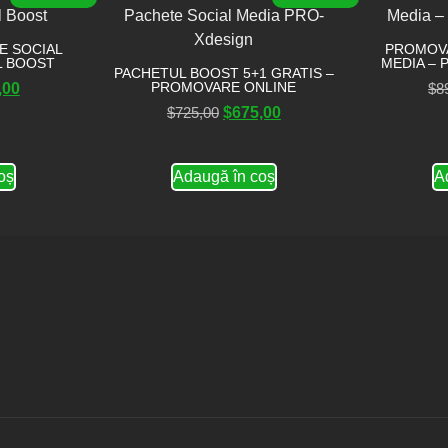
E SOCIAL
PROMOVA
L BOOST
MEDIA – 
PACHETUL BOOST 5+1 GRATIS –
PROMOVARE ONLINE
,00
$
8
$
725,00
$
675,00
oș
Adaugă în coș
A