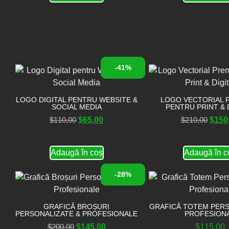
-41%
LOGO DIGITAL PENTRU WEBSITE &
LOGO VECTORIAL 
SOCIAL MEDIA
PENTRU PRINT & 
$
110,00
$
65,00
$
210,00
$
150
Adaugă în coș
Adaugă în c
-28%
GRAFICĂ BROȘURI
GRAFICĂ TOTEM PERS
PERSONALIZATE & PROFESIONALE
PROFESION
$
200,00
$
145,00
$
115,00