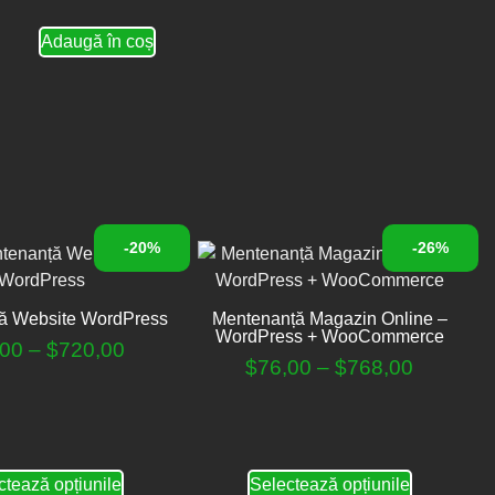
Adaugă în coș
-20%
-26%
ă Website WordPress
Mentenanță Magazin Online –
WordPress + WooCommerce
,00
–
$
720,00
$
76,00
–
$
768,00
ctează opțiunile
Selectează opțiunile