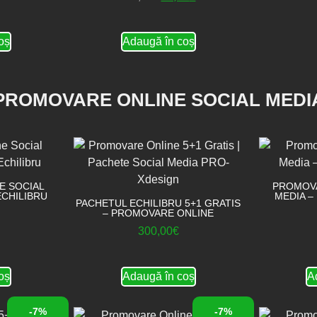
oș
Adaugă în coș
PROMOVARE ONLINE SOCIAL MEDI
E SOCIAL
PROMOVA
ECHILIBRU
MEDIA –
PACHETUL ECHILIBRU 5+1 GRATIS
– PROMOVARE ONLINE
300,00
€
oș
Adaugă în coș
A
-7%
-7%