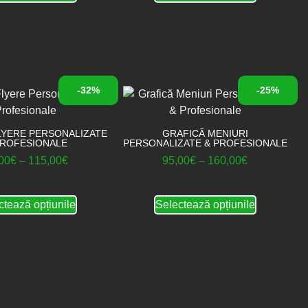
-32%
-25%
LYERE PERSONALIZATE
GRAFICĂ MENIURI
PROFESIONALE
PERSONALIZATE & PROFESIONALE
00
€
–
115,00
€
95,00
€
–
160,00
€
ctează opțiunile
Selectează opțiunile