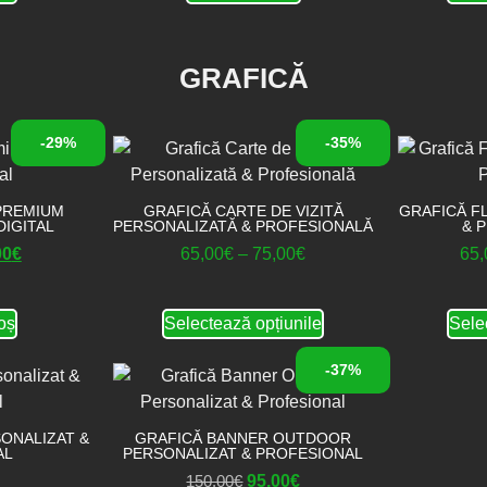
GRAFICĂ
-29%
-35%
PREMIUM
GRAFICĂ CARTE DE VIZITĂ
GRAFICĂ F
DIGITAL
PERSONALIZATĂ & PROFESIONALĂ
& 
00
€
65,00
€
–
75,00
€
65,
oș
Selectează opțiunile
Sele
-37%
ONALIZAT &
GRAFICĂ BANNER OUTDOOR
AL
PERSONALIZAT & PROFESIONAL
150,00
€
95,00
€