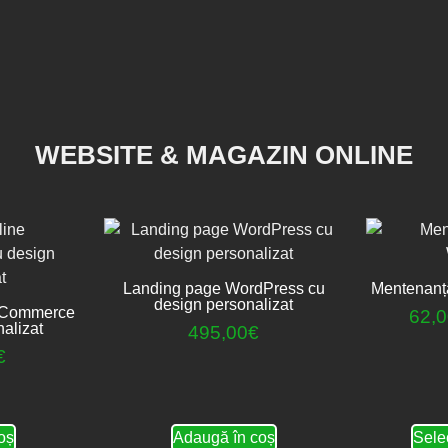
WEBSITE & MAGAZIN ONLINE
Landing page WordPress cu
Mentenanț
design personalizat
oCommerce
62,
alizat
495,00
€
€
oș
Adaugă în coș
Sele