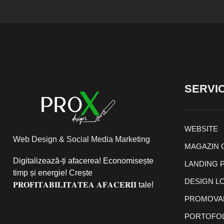
SERVIC
WEBSITE
Web Design & Social Media Marketing
MAGAZIN 
Digitalizează-ți afacerea! Economisește
LANDING 
timp și energie! Crește
DESIGN L
𝐏𝐑𝐎𝐅𝐈𝐓𝐀𝐁𝐈𝐋𝐈𝐓𝐀𝐓𝐄𝐀 𝐀𝐅𝐀𝐂𝐄𝐑𝐈𝐈 tale!
PROMOVAR
PORTOFOL