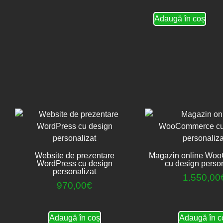
Adaugă în coș
Website de prezentare
Magazin online Wo
WordPress cu design
cu design person
personalizat
1.550,00
970,00
€
Adaugă în coș
Adaugă în c