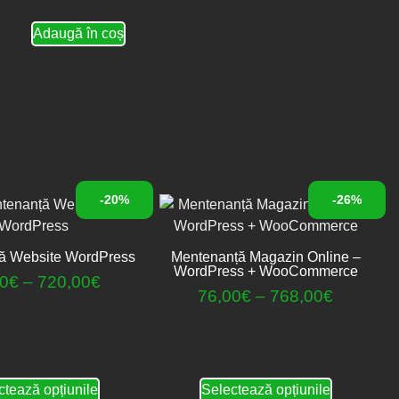
Adaugă în coș
-20%
-26%
ă Website WordPress
Mentenanță Magazin Online –
WordPress + WooCommerce
00
€
–
720,00
€
76,00
€
–
768,00
€
ctează opțiunile
Selectează opțiunile