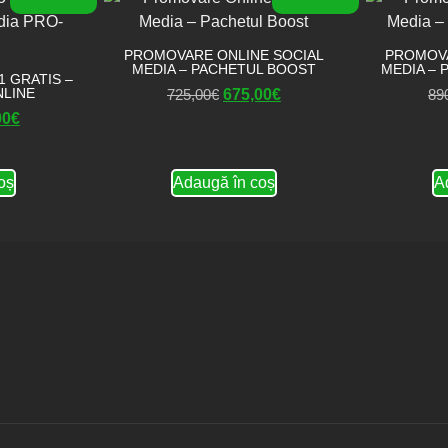
PROMOVARE ONLINE SOCIAL
PROMOVA
MEDIA – PACHETUL BOOST
MEDIA – 
 GRATIS –
LINE
725,00
€
675,00
€
89
00
€
oș
Adaugă în coș
A