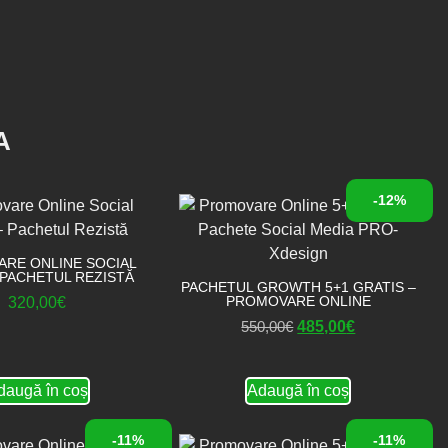
A
-12%
RE ONLINE SOCIAL
 PACHETUL REZISTĂ
PACHETUL GROWTH 5+1 GRATIS –
PROMOVARE ONLINE
320,00
€
550,00
€
485,00
€
daugă în coș
Adaugă în coș
-11%
-11%