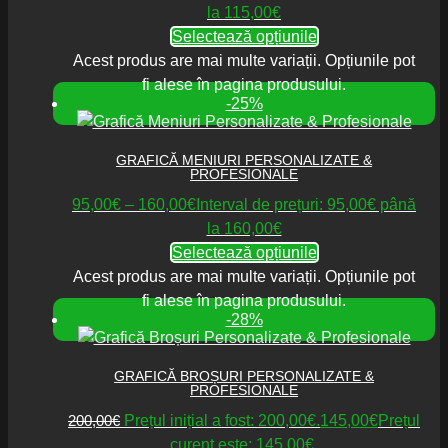
la 115,00€
Selectează opțiunile
Acest produs are mai multe variații. Opțiunile pot
fi alese în pagina produsului.
-25%
GRAFICĂ MENIURI PERSONALIZATE &
PROFESIONALE
95,00
€
–
160,00
€
Interval de prețuri: 95,00€ până
la 160,00€
Selectează opțiunile
Acest produs are mai multe variații. Opțiunile pot
fi alese în pagina produsului.
-28%
GRAFICĂ BROȘURI PERSONALIZATE &
PROFESIONALE
200,00
€
Prețul inițial a fost: 200,00€.
145,00
€
Prețul
curent este: 145,00€.