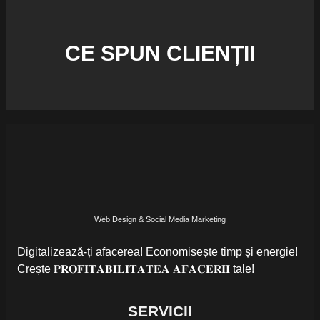
CE SPUN CLIENȚII
Web Design & Social Media Marketing
Digitalizează-ți afacerea! Economisește timp și energie!
Crește 𝐏𝐑𝐎𝐅𝐈𝐓𝐀𝐁𝐈𝐋𝐈𝐓𝐀𝐓𝐄𝐀 𝐀𝐅𝐀𝐂𝐄𝐑𝐈𝐈 tale!
SERVICII