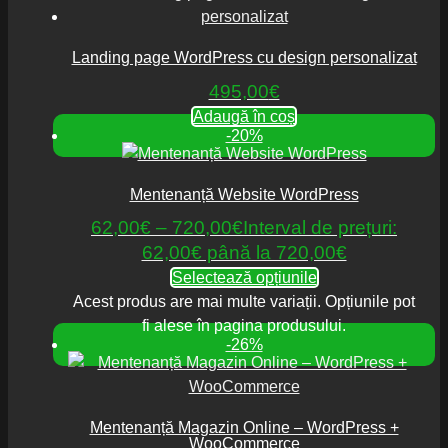
Landing page WordPress cu design personalizat
495,00
€
Adaugă în coș
-20%
Mentenanță Website WordPress
62,00
€
–
720,00
€
Interval de prețuri:
62,00€ până la 720,00€
Selectează opțiunile
Acest produs are mai multe variații. Opțiunile pot
fi alese în pagina produsului.
-26%
Mentenanță Magazin Online – WordPress +
WooCommerce