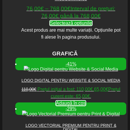
76,00
€
–
768,00
€
Interval de prețuri:
76,00€ până la 768,00€
Selectează opțiunile
Acest produs are mai multe variații. Opțiunile pot
fi alese în pagina produsului.
GRAFICĂ
-41%
LOGO DIGITAL PENTRU WEBSITE & SOCIAL MEDIA
110,00
€
Prețul inițial a fost: 110,00€.
65,00
€
Prețul
curent este: 65,00€.
Adaugă în coș
-29%
LOGO VECTORIAL PREMIUM PENTRU PRINT &
DIGITAL