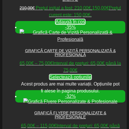
210,00
€
Prețul inițial a fost: 210,00€.
150,00
€
Prețul
curent este: 150,00€.
Adaugă în coș
-35%
GRAFICĂ CARTE DE VIZITĂ PERSONALIZATĂ &
PROFESIONALĂ
65,00
€
–
75,00
€
Interval de prețuri: 65,00€ până la
75,00€
Selectează opțiunile
Acest produs are mai multe variații. Opțiunile pot
fi alese în pagina produsului.
-32%
GRAFICĂ FLYERE PERSONALIZATE &
PROFESIONALE
65,00
€
–
115,00
€
Interval de prețuri: 65,00€ până