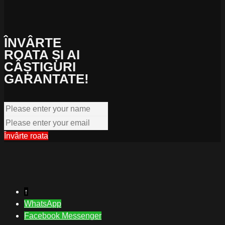
ÎNVÂRTE
ROATA ȘI AI
CÂȘTIGURI
GARANTATE!
Învârte roata
↑
WhatsApp
Facebook Messenger