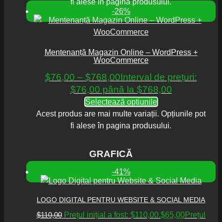
fi alese în pagina produsului.
-26%
Mentenanță Magazin Online – WordPress +
WooCommerce
$
76,00
–
$
768,00
Interval de prețuri:
$76,00 până la $768,00
Selectează opțiunile
Acest produs are mai multe variații. Opțiunile pot
fi alese în pagina produsului.
GRAFICĂ
-41%
LOGO DIGITAL PENTRU WEBSITE & SOCIAL MEDIA
$
110,00
Prețul inițial a fost: $110,00.
$
65,00
Prețul