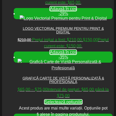
curent este: $65,00.
Adaugă în coș
-29%
LOGO VECTORIAL PREMIUM PENTRU PRINT &
DIGITAL
$
210,00
Prețul inițial a fost: $210,00.
$
150,00
Prețul
curent este: $150,00.
Adaugă în coș
-35%
GRAFICĂ CARTE DE VIZITĂ PERSONALIZATĂ &
PROFESIONALĂ
$
65,00
–
$
75,00
Interval de prețuri: $65,00 până la
$75,00
Selectează opțiunile
Acest produs are mai multe variații. Opțiunile pot
fi alese în pagina produsului.