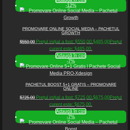
-12%
PROMOVARE ONLINE SOCIAL MEDIA – PACHETUL
GROWTH
$
550,00
Prețul inițial a fost: $550,00.
$
485,00
Prețul
curent este: $485,00.
Adaugă în coș
-7%
PACHETUL BOOST 5+1 GRATIS – PROMOVARE
ONLINE
$
725,00
Prețul inițial a fost: $725,00.
$
675,00
Prețul
curent este: $675,00.
Adaugă în coș
-7%