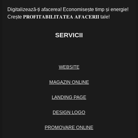
Digitalizează-ți afacerea! Economisește timp și energie!
Crește 𝐏𝐑𝐎𝐅𝐈𝐓𝐀𝐁𝐈𝐋𝐈𝐓𝐀𝐓𝐄𝐀 𝐀𝐅𝐀𝐂𝐄𝐑𝐈𝐈 tale!
SERVICII
WEBSITE
MAGAZIN ONLINE
LANDING PAGE
DESIGN LOGO
PROMOVARE ONLINE