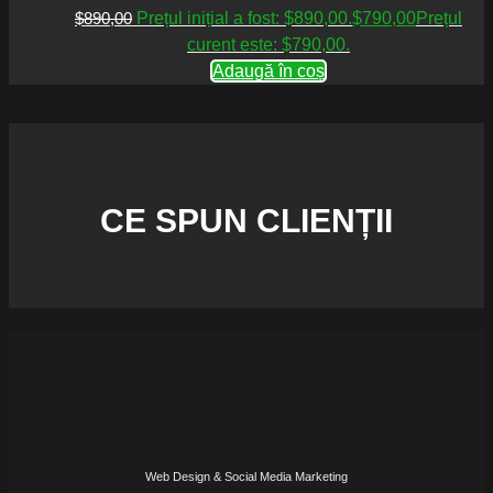
$
890,00
Prețul inițial a fost: $890,00.
$
790,00
Prețul
curent este: $790,00.
Adaugă în coș
CE SPUN CLIENȚII
Web Design & Social Media Marketing