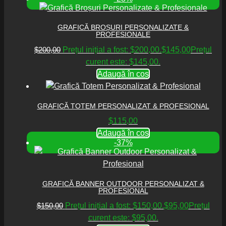
GRAFICĂ BROȘURI PERSONALIZATE &
PROFESIONALE
$
200,00
Prețul inițial a fost: $200,00.
$
145,00
Prețul
curent este: $145,00.
Adaugă în coș
GRAFICĂ TOTEM PERSONALIZAT & PROFESIONAL
$
115,00
Adaugă în coș
-37%
GRAFICĂ BANNER OUTDOOR PERSONALIZAT &
PROFESIONAL
$
150,00
Prețul inițial a fost: $150,00.
$
95,00
Prețul
curent este: $95,00.