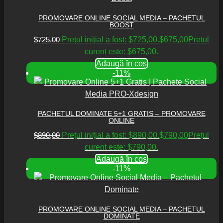
PROMOVARE ONLINE SOCIAL MEDIA – PACHETUL
BOOST
$
725,00
Prețul inițial a fost: $725,00.
$
675,00
Prețul
curent este: $675,00.
Adaugă în coș
-11%
PACHETUL DOMINATE 5+1 GRATIS – PROMOVARE
ONLINE
$
890,00
Prețul inițial a fost: $890,00.
$
790,00
Prețul
curent este: $790,00.
Adaugă în coș
-11%
PROMOVARE ONLINE SOCIAL MEDIA – PACHETUL
DOMINATE