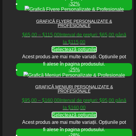
-32%
GRAFICĂ FLYERE PERSONALIZATE &
PROFESIONALE
$
65,00
–
$
115,00
Interval de prețuri: $65,00 până
la $115,00
Selectează opțiunile
Acest produs are mai multe variații. Opțiunile pot
fi alese în pagina produsului.
-25%
GRAFICĂ MENIURI PERSONALIZATE &
PROFESIONALE
$
95,00
–
$
160,00
Interval de prețuri: $95,00 până
la $160,00
Selectează opțiunile
Acest produs are mai multe variații. Opțiunile pot
fi alese în pagina produsului.
-28%