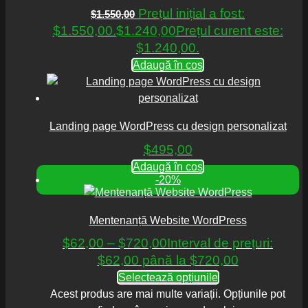
Prețul inițial a fost:
$
1.550,00
$1.550,00.
$
1.240,00
Prețul curent este:
$1.240,00.
Adaugă în coș
Landing page WordPress cu design personalizat
$
495,00
Adaugă în coș
-20%
Mentenanță Website WordPress
$
62,00
–
$
720,00
Interval de prețuri:
$62,00 până la $720,00
Selectează opțiunile
Acest produs are mai multe variații. Opțiunile pot