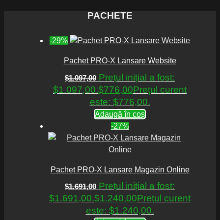
PACHETE
-29%
Pachet PRO-X Lansare Website
Prețul inițial a fost:
$
1.097,00
$1.097,00.
$
776,00
Prețul curent
este: $776,00.
Adaugă în coș
-27%
Pachet PRO-X Lansare Magazin Online
Prețul inițial a fost:
$
1.691,00
$1.691,00.
$
1.240,00
Prețul curent
este: $1.240,00.