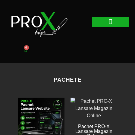
Web Design
Graphic Design
Promovare Online
0
PACHETE
Pachet PRO-X
Lansare Magazin