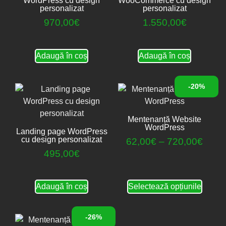
WordPress cu design
WooCommerce cu design
personalizat
personalizat
970,00
€
1.550,00
€
Adaugă în coș
Adaugă în coș
-20%
Mentenanță Website
WordPress
Landing page WordPress
cu design personalizat
62,00
€
–
720,00
€
495,00
€
Adaugă în coș
Selectează opțiunile
-26%