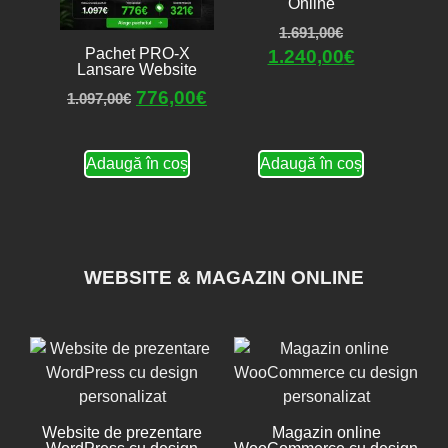
Online
1.691,00
€
Pachet PRO-X
1.240,00
€
Lansare Website
776,00
€
1.097,00
€
Adaugă în coș
Adaugă în coș
WEBSITE & MAGAZIN ONLINE
Website de prezentare
Magazin online