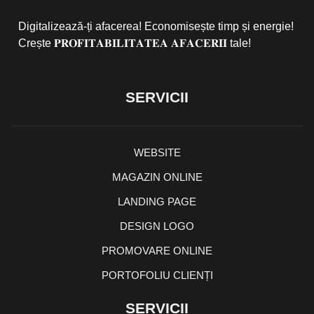
Digitalizează-ți afacerea! Economisește timp și energie!
Crește 𝐏𝐑𝐎𝐅𝐈𝐓𝐀𝐁𝐈𝐋𝐈𝐓𝐀𝐓𝐄𝐀 𝐀𝐅𝐀𝐂𝐄𝐑𝐈𝐈 tale!
SERVICII
WEBSITE
MAGAZIN ONLINE
LANDING PAGE
DESIGN LOGO
PROMOVARE ONLINE
PORTOFOLIU CLIENȚI
SERVICII