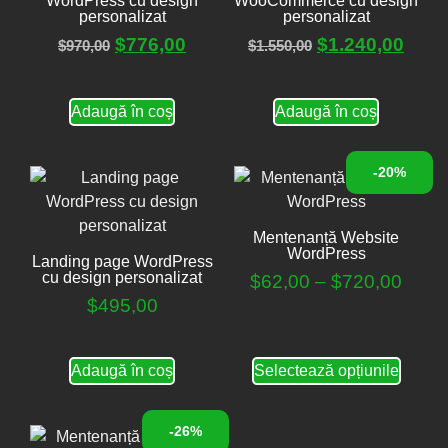
WordPress cu design
WooCommerce cu design
personalizat
personalizat
$
776,00
$
1.240,00
$
970,00
$
1.550,00
Adaugă în coș
Adaugă în coș
-20%
Mentenanță Website
WordPress
Landing page WordPress
cu design personalizat
$
62,00
–
$
720,00
$
495,00
Adaugă în coș
Selectează opțiunile
-26%