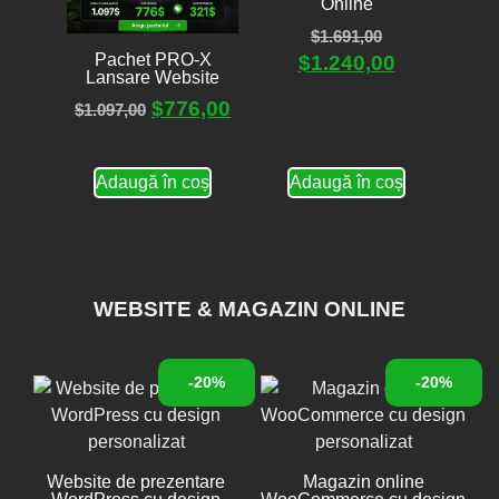
Online
$
1.691,00
Pachet PRO-X
$
1.240,00
Lansare Website
$
776,00
$
1.097,00
Adaugă în coș
Adaugă în coș
WEBSITE & MAGAZIN ONLINE
-20%
-20%
Website de prezentare
Magazin online