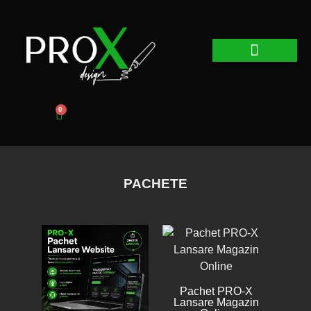
Web Design
Graphic Design
Promovare Online
0
PACHETE
Pachet PRO-X
Lansare Magazin