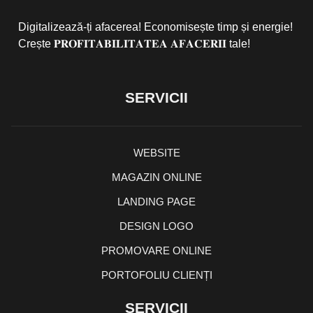
Digitalizează-ți afacerea! Economisește timp și energie!
Crește 𝐏𝐑𝐎𝐅𝐈𝐓𝐀𝐁𝐈𝐋𝐈𝐓𝐀𝐓𝐄𝐀 𝐀𝐅𝐀𝐂𝐄𝐑𝐈𝐈 tale!
SERVICII
WEBSITE
MAGAZIN ONLINE
LANDING PAGE
DESIGN LOGO
PROMOVARE ONLINE
PORTOFOLIU CLIENȚI
SERVICII